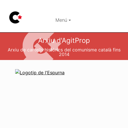
Menú
Arxiu d'AgitProp
Arxiu de cartells històrics del comunisme català fins
2014