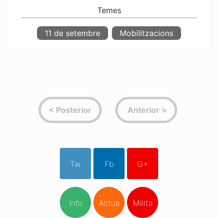
11 de setembre
Mobilitzacions
Tw
Fb
G+
Info
Actua
Milita