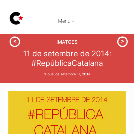
Menú
IMATGES
11 de setembre de 2014:
#RepúblicaCatalana
dijous, de setembre 11, 2014