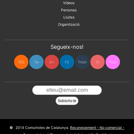
Vídeos
Persones
Lluites
Organització
Segueix-nos!
RSS
Tw
G+
Fb
Tmblr
Yt
Flckr
2014 Comunistes de Catalunya.
Reconeixement - No comercial -